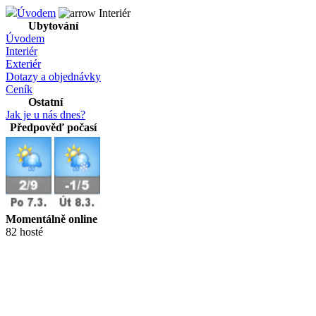
Úvodem
Interiér
Ubytování
Úvodem
Interiér
Exteriér
Dotazy a objednávky
Ceník
Ostatní
Jak je u nás dnes?
Předpověď počasí
Momentálně online
82 hosté